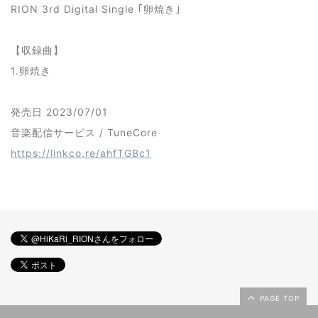
RION 3rd Digital Single ｢卵焼き｣
【収録曲】
1.卵焼き
発売日 2023/07/01
音楽配信サービス / TuneCore
https://linkco.re/ahfTGBc1
PAGE TOP