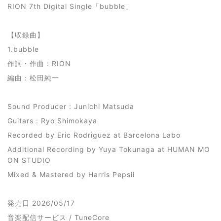
RION 7th Digital Single「bubble」
【収録曲】
1.bubble
作詞・作曲：RION
編曲：松田純一
Sound Producer : Junichi Matsuda
Guitars : Ryo Shimokaya
Recorded by Eric Rodriguez at Barcelona Labo
Additional Recording by Yuya Tokunaga at HUMAN MO
ON STUDIO
Mixed & Mastered by Harris Pepsii
発売日 2026/05/17
音楽配信サービス / TuneCore