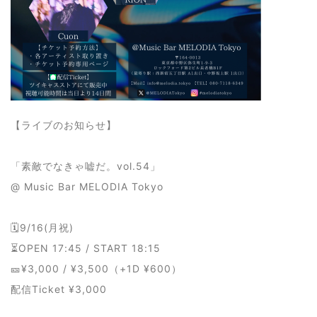
【ライブのお知らせ】
「素敵でなきゃ嘘だ。vol.54」
@ Music Bar MELODIA Tokyo
🗓9/16(月祝)
⏳OPEN 17:45 / START 18:15
🎫¥3,000 / ¥3,500（+1D ¥600）
配信Ticket ¥3,000