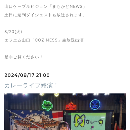
山口ケーブルビジョン「まちかどNEWS」
土日に週刊ダイジェストも放送されます。
8/20(火)
エフエム山口「COZINESS」生放送出演
是非ご覧ください！
2024/08/17 21:00
カレーライブ終演！