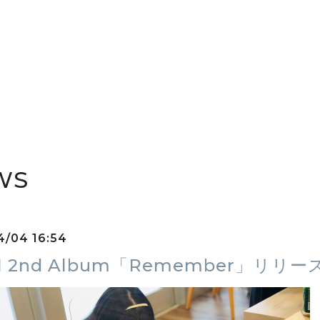
WS
4/04 16:54
N 2nd Album「Remember」リ