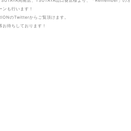
SUTAYA周南店、TSUTAYA山口葵店様より、「Remember
ーンも行います！
IONのTwitterからご覧頂けます。
募お待ちしております！