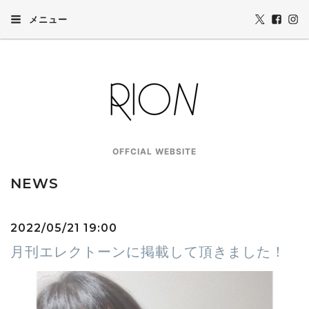
メニュー
OFFCIAL WEBSITE
NEWS
2022/05/21 19:00
月刊エレクトーンに掲載して頂きました！