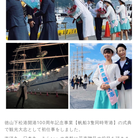
徳山下松港開港100周年記念事業【帆船3隻同時寄港】の式典
で観光大志として初仕事をしました。