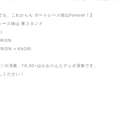
も、これからも ボートレース徳山Forever！】
レース徳山 東スタンド
)
 RION
RION × KAORI
~はソロ演奏、14:30~はかおりんとデュオ演奏です。
しください！