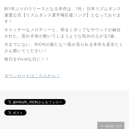
約1年ぶりのリリースとなる本作は、1社）日本リズムダンス
連盟公式【リズムダンス選手権応援ソング】となっておりま
す！
キャッチーなメロディーと、明るくポップなサウンドが融合
された、思わず体が動いてしまうような気分の上がる1曲。
今までにない、RIONの新たな一面が見られる本作を是非たく
さん聴いてください！
毎日をVividな日に！！
ダウンロードはこちらから！
PAGE TOP