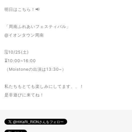
明日はこちら！📢
「周南ふれあいフェスティバル」
@イオンタウン周南
🗓10/25(土)
⏳10:00~16:00
（Moistoneの出演は13:30~）
私たちもとても楽しみにしてます、、！
是非遊びに来てね！