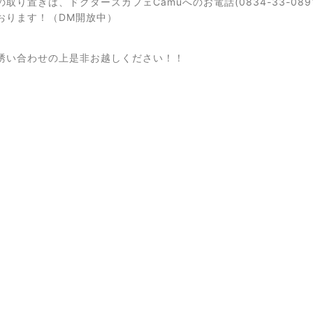
取り置きは、ドクターズカフェCamuへのお電話(0834-33-08
おります！（DM開放中）
誘い合わせの上是非お越しください！！