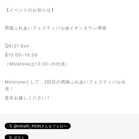
【イベントのお知らせ】
周南ふれあいフェスティバル@イオンタウン周南
🗓6/21 Sun
⏳10:00~16:00
（Moistoneは13:30~の出演）
Moistoneとして、2回目の周南ふれあいフェスティバル出
演！
是非お越しください！